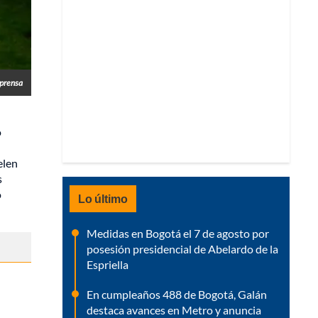
lprensa
o
elen
s
o
Lo último
Medidas en Bogotá el 7 de agosto por
posesión presidencial de Abelardo de la
Espriella
En cumpleaños 488 de Bogotá, Galán
destaca avances en Metro y anuncia