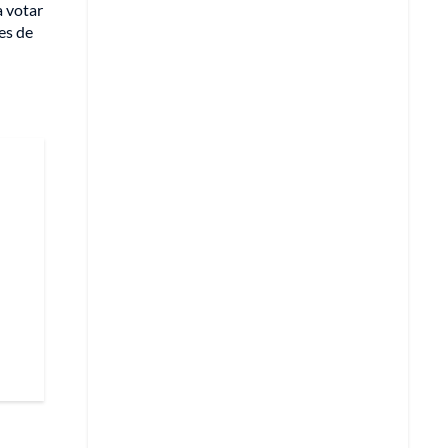
a votar
les de