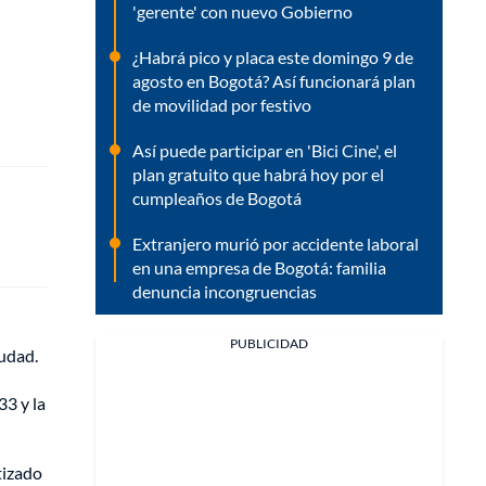
'gerente' con nuevo Gobierno
¿Habrá pico y placa este domingo 9 de
agosto en Bogotá? Así funcionará plan
de movilidad por festivo
Así puede participar en 'Bici Cine', el
plan gratuito que habrá hoy por el
cumpleaños de Bogotá
Extranjero murió por accidente laboral
en una empresa de Bogotá: familia
denuncia incongruencias
PUBLICIDAD
iudad.
33 y la
tizado