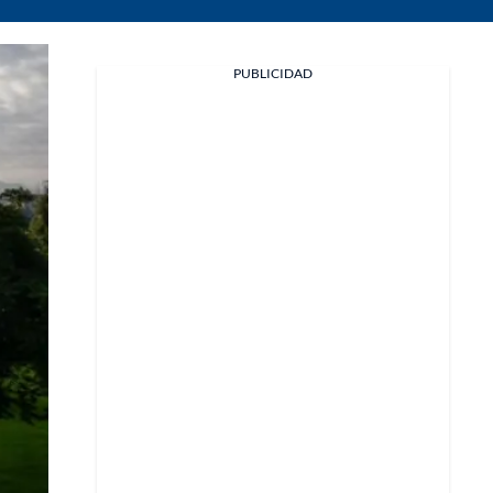
PUBLICIDAD
Facebook
X
Whatsapp
Copiar enlace
Telegram
LinkedIn