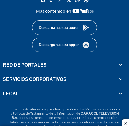
youtube-
Más contenido en
footer
Descarga nuestra app en
Descarga nuestra app en
RED DE PORTALES
SERVICIOS CORPORATIVOS
LEGAL
El uso de este sitio web implica la aceptación de los
Términos y condiciones
y
Políticas de Tratamiento de la Información
de
CARACOL TELEVISIÓN
S.A.
Todos los Derechos Reservados D.R.A. Prohibida su reproducción
total o parcial, así como su traducción a cualquier idioma sin autorización
cl
escrita de su titular. Reproduction in whole or in part, or translation