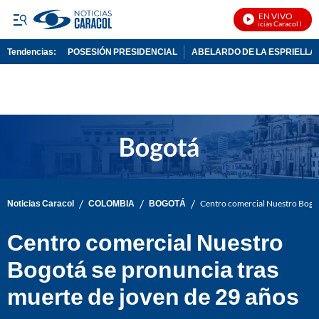
EN VIVO
Noticias Caracol En Viv
Tendencias:
POSESIÓN PRESIDENCIAL
ABELARDO DE LA ESPRIELLA
PUBLICIDAD
/
/
/
Noticias Caracol
COLOMBIA
BOGOTÁ
Centro comercial Nuestro Bogot
Centro comercial Nuestro
Bogotá se pronuncia tras
muerte de joven de 29 años