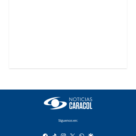
Síguenos en:
facebook
tiktok
instagram
twitter
whatsapp
google