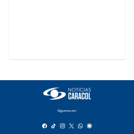
Síguenos en:
facebook
tiktok
instagram
twitter
whatsapp
google