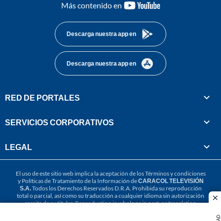
youtube-
Más contenido en
footer
Descarga nuestra app en
Descarga nuestra app en
RED DE PORTALES
SERVICIOS CORPORATIVOS
LEGAL
El uso de este sitio web implica la aceptación de los
Términos y condiciones
y
Políticas de Tratamiento de la Información
de
CARACOL TELEVISIÓN
S.A.
Todos los Derechos Reservados D.R.A. Prohibida su reproducción
total o parcial, así como su traducción a cualquier idioma sin autorización
cl
escrita de su titular. Reproduction in whole or in part, or translation
without written permission is prohibited. All rights reserved 2025.