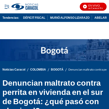
EN VIVO
Noticias Caracol En Vivo
Tendencias:
DÉFICIT FISCAL
MURIÓ ALFONSO LIZARAZO
ABELARDO
PUBLICIDAD
/
/
/
Noticias Caracol
COLOMBIA
BOGOTÁ
Denuncian maltrato contra perrit
Denuncian maltrato contra
perrita en vivienda en el sur
de Bogotá: ¿qué pasó con