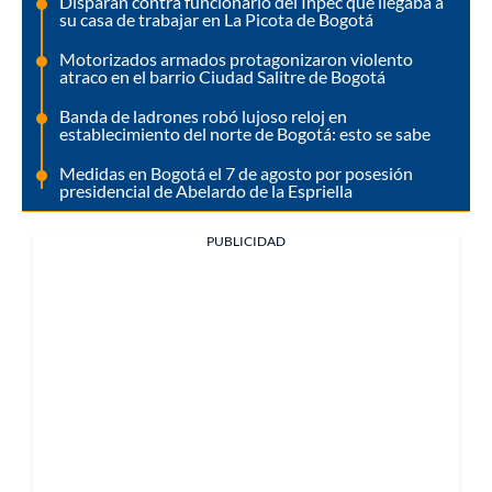
Disparan contra funcionario del Inpec que llegaba a
su casa de trabajar en La Picota de Bogotá
Motorizados armados protagonizaron violento
atraco en el barrio Ciudad Salitre de Bogotá
Banda de ladrones robó lujoso reloj en
establecimiento del norte de Bogotá: esto se sabe
Medidas en Bogotá el 7 de agosto por posesión
presidencial de Abelardo de la Espriella
PUBLICIDAD