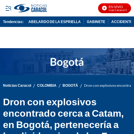
EN VIVO
Noticias Caracol En Vivo
Tendencias:
ABELARDO DE LA ESPRIELLA
GABINETE
ACCIDENTE 
PUBLICIDAD
/
/
/
Noticias Caracol
COLOMBIA
BOGOTÁ
Dron con explosivos encontrado 
Dron con explosivos
encontrado cerca a Catam,
en Bogotá, pertenecería a