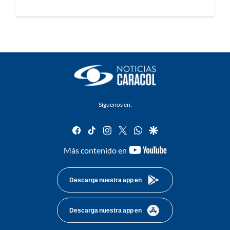
Síguenos en:
facebook
tiktok
instagram
twitter
whatsapp
google
youtube-
Más contenido en
footer
Descarga nuestra app en
Descarga nuestra app en