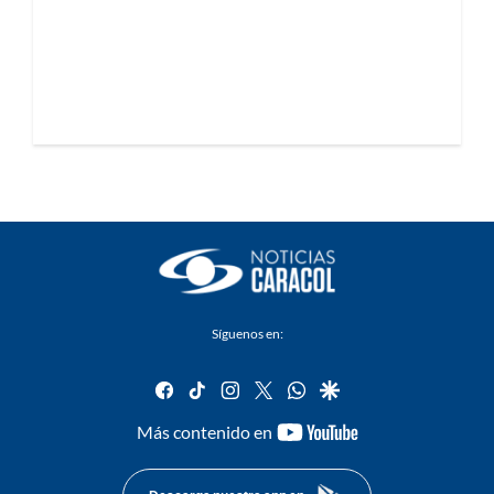
Síguenos en:
facebook
tiktok
instagram
twitter
whatsapp
google
youtube-
Más contenido en
footer