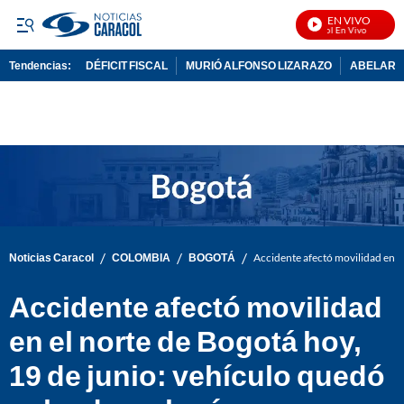
EN VIVO
Noticias Caracol En Vivo
Tendencias:
DÉFICIT FISCAL
MURIÓ ALFONSO LIZARAZO
ABELARDO
PUBLICIDAD
/
/
/
Noticias Caracol
COLOMBIA
BOGOTÁ
Accidente afectó movilidad en el
Accidente afectó movilidad
en el norte de Bogotá hoy,
19 de junio: vehículo quedó