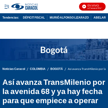
EN VIVO
Noticias Caracol En Vivo
Tendencias:
DÉFICIT FISCAL
MURIÓ ALFONSO LIZARAZO
ABELARDO
PUBLICIDAD
/
/
/
Noticias Caracol
COLOMBIA
BOGOTÁ
Así avanza TransMilenio por la 
Así avanza TransMilenio por
la avenida 68 y ya hay fecha
para que empiece a operar