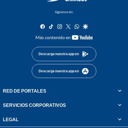
Síguenos en:
facebook
tiktok
instagram
twitter
whatsapp
google
youtube-
Más contenido en
footer
Descarga nuestra app en
Descarga nuestra app en
RED DE PORTALES
SERVICIOS CORPORATIVOS
LEGAL