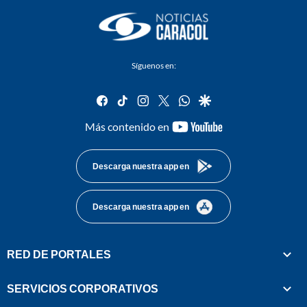
Síguenos en:
facebook
tiktok
instagram
twitter
whatsapp
google
youtube-
Más contenido en
footer
Descarga nuestra app en
Descarga nuestra app en
RED DE PORTALES
SERVICIOS CORPORATIVOS