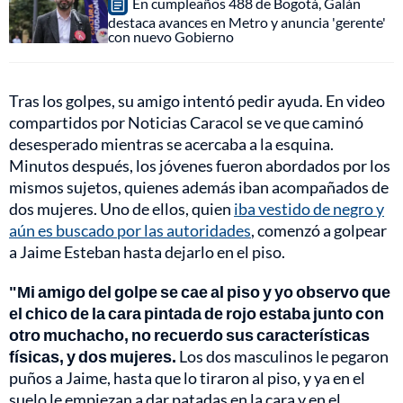
En cumpleaños 488 de Bogotá, Galán
destaca avances en Metro y anuncia 'gerente'
con nuevo Gobierno
Tras los golpes, su amigo intentó pedir ayuda. En video
compartidos por Noticias Caracol se ve que caminó
desesperado mientras se acercaba a la esquina.
Minutos después, los jóvenes fueron abordados por los
mismos sujetos, quienes además iban acompañados de
dos mujeres. Uno de ellos, quien
iba vestido de negro y
aún es buscado por las autoridades
, comenzó a golpear
a Jaime Esteban hasta dejarlo en el piso.
"Mi amigo del golpe se cae al piso y yo observo que
el chico de la cara pintada de rojo estaba junto con
otro muchacho, no recuerdo sus características
físicas, y dos mujeres.
Los dos masculinos le pegaron
puños a Jaime, hasta que lo tiraron al piso, y ya en el
suelo le empiezan a dar patadas en la cara y en el