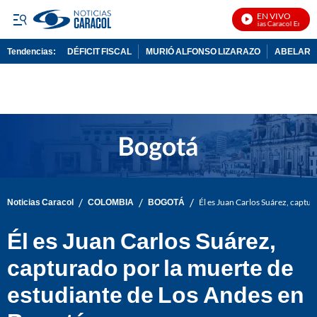
EN VIVO
Noticias Caracol En Vivo
Tendencias:
DÉFICIT FISCAL
MURIÓ ALFONSO LIZARAZO
ABELARDO
PUBLICIDAD
/
/
/
Noticias Caracol
COLOMBIA
BOGOTÁ
Él es Juan Carlos Suárez, captu
Él es Juan Carlos Suárez,
capturado por la muerte de
estudiante de Los Andes en