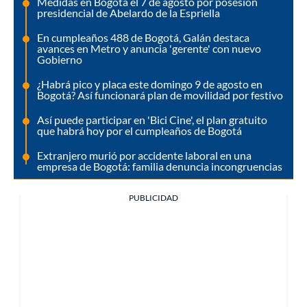
Medidas en Bogotá el 7 de agosto por posesión
presidencial de Abelardo de la Espriella
En cumpleaños 488 de Bogotá, Galán destaca
avances en Metro y anuncia 'gerente' con nuevo
Gobierno
¿Habrá pico y placa este domingo 9 de agosto en
Bogotá? Así funcionará plan de movilidad por festivo
Así puede participar en 'Bici Cine', el plan gratuito
que habrá hoy por el cumpleaños de Bogotá
Extranjero murió por accidente laboral en una
empresa de Bogotá: familia denuncia incongruencias
PUBLICIDAD