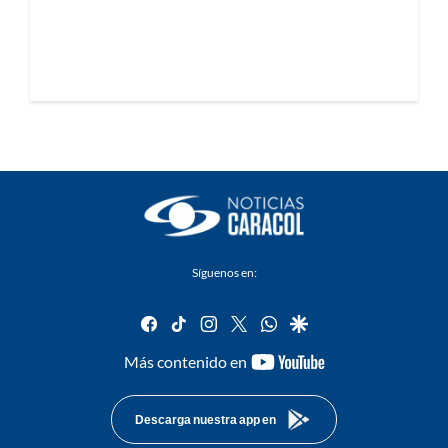
Síguenos en:
facebook
tiktok
instagram
twitter
whatsapp
google
youtube-
Más contenido en
footer
Descarga nuestra app en