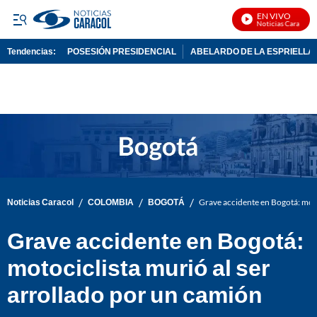
EN VIVO
Noticias Caracol En 
Tendencias:
POSESIÓN PRESIDENCIAL
ABELARDO DE LA ESPRIELLA
PUBLICIDAD
/
/
/
Noticias Caracol
COLOMBIA
BOGOTÁ
Grave accidente en Bogotá: moto
Grave accidente en Bogotá:
motociclista murió al ser
arrollado por un camión