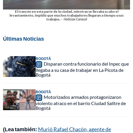
El trancón en esta parte de la ciudad, mientras se llevaba a cabo el
levantamiento, impidió que muchos trabajadores llegaran a tiempo a sus
trabajos. -
Noticias Caracol
Últimas Noticias
BOGOTÁ
Disparan contra funcionario del Inpec que
llegaba a su casa de trabajar en La Picota de
Bogotá
BOGOTÁ
Motorizados armados protagonizaron
violento atraco en el barrio Ciudad Salitre de
Bogotá
(Lea también:
Murió Rafael Chacón, agente de