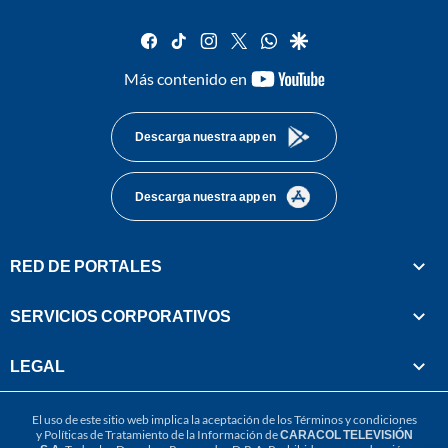
facebook
tiktok
instagram
twitter
whatsapp
google
youtube-
Más contenido en
footer
Descarga nuestra app en
Descarga nuestra app en
RED DE PORTALES
SERVICIOS CORPORATIVOS
LEGAL
El uso de este sitio web implica la aceptación de los
Términos y condiciones
y
Políticas de Tratamiento de la Información
de
CARACOL TELEVISIÓN