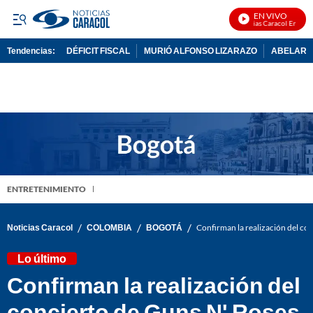
EN VIVO
Noticias Caracol En Vivo
Tendencias:
DÉFICIT FISCAL
MURIÓ ALFONSO LIZARAZO
ABELARDO
PUBLICIDAD
ENTRETENIMIENTO
/
/
/
Noticias Caracol
COLOMBIA
BOGOTÁ
Confirman la realización del con
Lo último
Confirman la realización del
concierto de Guns N' Roses