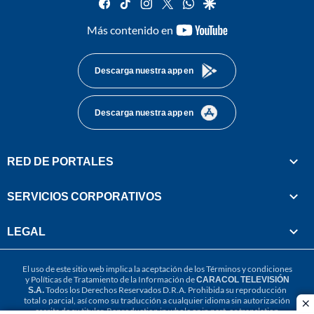
facebook
tiktok
instagram
twitter
whatsapp
google
youtube-
Más contenido en
footer
Descarga nuestra app en
Descarga nuestra app en
RED DE PORTALES
SERVICIOS CORPORATIVOS
LEGAL
El uso de este sitio web implica la aceptación de los
Términos y condiciones
y
Políticas de Tratamiento de la Información
de
CARACOL TELEVISIÓN
S.A.
Todos los Derechos Reservados D.R.A. Prohibida su reproducción
total o parcial, así como su traducción a cualquier idioma sin autorización
cl
escrita de su titular. Reproduction in whole or in part, or translation