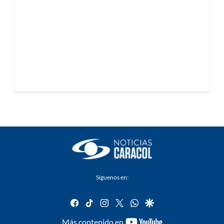
Síguenos en:
facebook
tiktok
instagram
twitter
whatsapp
google
youtube-
Más contenido en