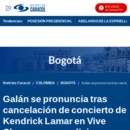
EN VIVO
Noticias Caracol En Vivo
Tendencias:
POSESIÓN PRESIDENCIAL
ABELARDO DE LA ESPRIELLA
PUBLICIDAD
/
/
/
Noticias Caracol
COLOMBIA
BOGOTÁ
Galán se pronuncia tras cancela
Galán se pronuncia tras
cancelación de concierto de
Kendrick Lamar en Vive