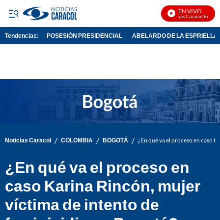
EN VIVO
Noticias Caracol En Vivo
Tendencias:
POSESIÓN PRESIDENCIAL
ABELARDO DE LA ESPRIELLA
PUBLICIDAD
/
/
/
Noticias Caracol
COLOMBIA
BOGOTÁ
¿En qué va el proceso en caso K
¿En qué va el proceso en
caso Karina Rincón, mujer
víctima de intento de