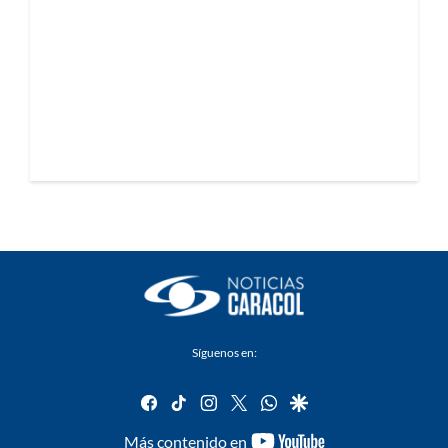
Síguenos en:
facebook
tiktok
instagram
twitter
whatsapp
google
youtube-
Más contenido en