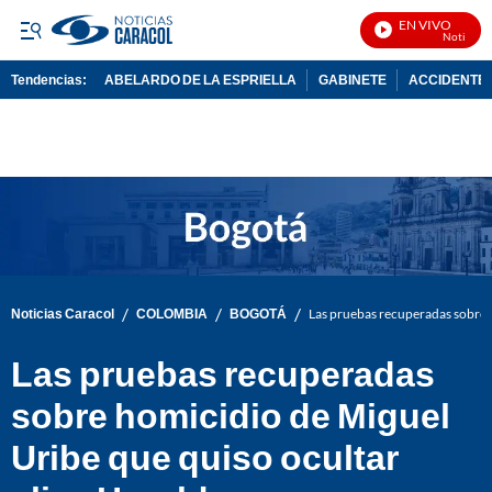
EN VIVO
Noticias Ca
Tendencias:
ABELARDO DE LA ESPRIELLA
GABINETE
ACCIDENTE 
PUBLICIDAD
/
/
/
Noticias Caracol
COLOMBIA
BOGOTÁ
Las pruebas recuperadas sobre h
Las pruebas recuperadas
sobre homicidio de Miguel
Uribe que quiso ocultar