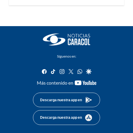
Síguenos en:
facebook
tiktok
instagram
twitter
whatsapp
google
youtube-
Más contenido en
footer
Descarga nuestra app en
Descarga nuestra app en