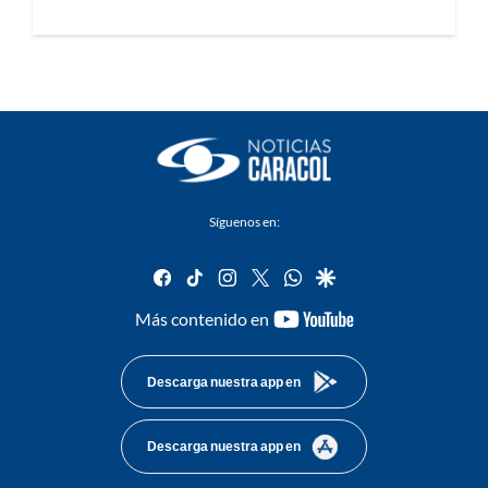
Síguenos en:
facebook
tiktok
instagram
twitter
whatsapp
google
youtube-
Más contenido en
footer
Descarga nuestra app en
Descarga nuestra app en