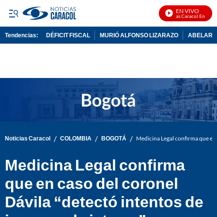
EN VIVO
Noticias Caracol En Vivo
Tendencias:
DÉFICIT FISCAL
MURIÓ ALFONSO LIZARAZO
ABELARDO
PUBLICIDAD
/
/
/
Noticias Caracol
COLOMBIA
BOGOTÁ
Medicina Legal confirma que en c
Medicina Legal confirma
que en caso del coronel
Dávila “detectó intentos de