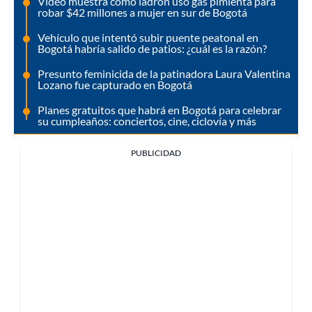
Video muestra cómo ladrón usó gas pimienta para
robar $42 millones a mujer en sur de Bogotá
Vehículo que intentó subir puente peatonal en
Bogotá habría salido de patios: ¿cuál es la razón?
Presunto feminicida de la patinadora Laura Valentina
Lozano fue capturado en Bogotá
Planes gratuitos que habrá en Bogotá para celebrar
su cumpleaños: conciertos, cine, ciclovía y más
PUBLICIDAD