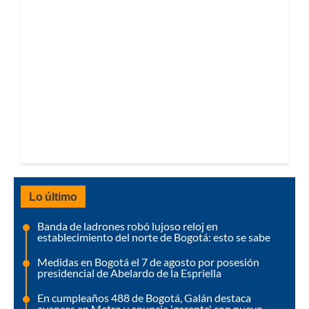
Lo último
Banda de ladrones robó lujoso reloj en
establecimiento del norte de Bogotá: esto se sabe
Medidas en Bogotá el 7 de agosto por posesión
presidencial de Abelardo de la Espriella
En cumpleaños 488 de Bogotá, Galán destaca
avances en Metro y anuncia 'gerente' con nuevo