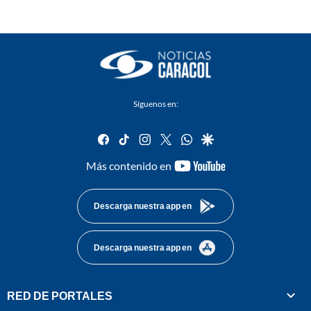
Síguenos en:
facebook
tiktok
instagram
twitter
whatsapp
google
youtube-
Más contenido en
footer
Descarga nuestra app en
Descarga nuestra app en
RED DE PORTALES