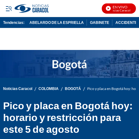
EN VIVO
Noticias Caracol En Viv
Tendencias:
ABELARDO DE LA ESPRIELLA
GABINETE
ACCIDENTE 
PUBLICIDAD
/
/
/
Noticias Caracol
COLOMBIA
BOGOTÁ
Pico y placa en Bogotá hoy: hora
Pico y placa en Bogotá hoy:
horario y restricción para
este 5 de agosto