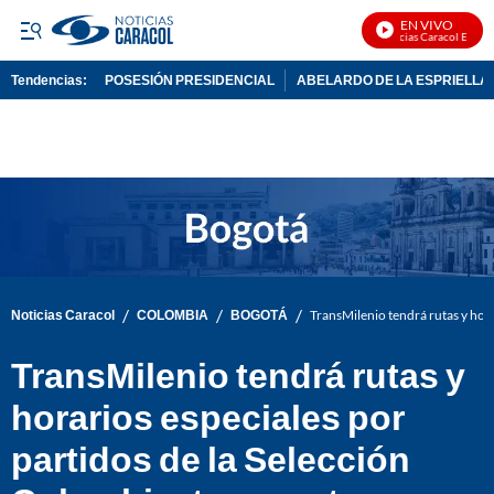
EN VIVO
Noticias Caracol En Vivo
Tendencias:
POSESIÓN PRESIDENCIAL
ABELARDO DE LA ESPRIELLA
PUBLICIDAD
/
/
/
Noticias Caracol
COLOMBIA
BOGOTÁ
TransMilenio tendrá rutas y hora
TransMilenio tendrá rutas y
horarios especiales por
partidos de la Selección