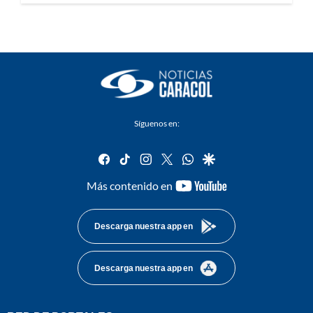
Síguenos en:
facebook
tiktok
instagram
twitter
whatsapp
google
youtube-
Más contenido en
footer
Descarga nuestra app en
Descarga nuestra app en