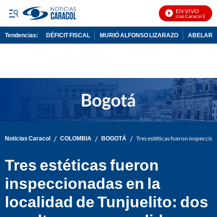
EN VIVO
Noticias Caracol En Vivo
Tendencias:
DÉFICIT FISCAL
MURIÓ ALFONSO LIZARAZO
ABELARDO
PUBLICIDAD
/
/
/
Noticias Caracol
COLOMBIA
BOGOTÁ
Tres estéticas fueron inspeccion
Tres estéticas fueron
inspeccionadas en la
localidad de Tunjuelito: dos