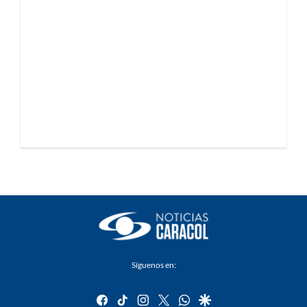
Síguenos en:
facebook
tiktok
instagram
twitter
whatsapp
google