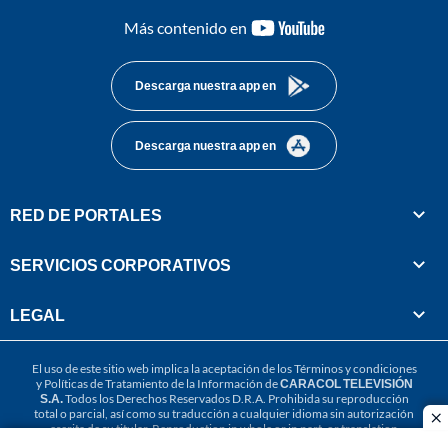
youtube-
Más contenido en
footer
Descarga nuestra app en
Descarga nuestra app en
RED DE PORTALES
SERVICIOS CORPORATIVOS
LEGAL
El uso de este sitio web implica la aceptación de los
Términos y condiciones
y
Políticas de Tratamiento de la Información
de
CARACOL TELEVISIÓN
S.A.
Todos los Derechos Reservados D.R.A. Prohibida su reproducción
total o parcial, así como su traducción a cualquier idioma sin autorización
cl
escrita de su titular. Reproduction in whole or in part, or translation
without written permission is prohibited. All rights reserved 2025.