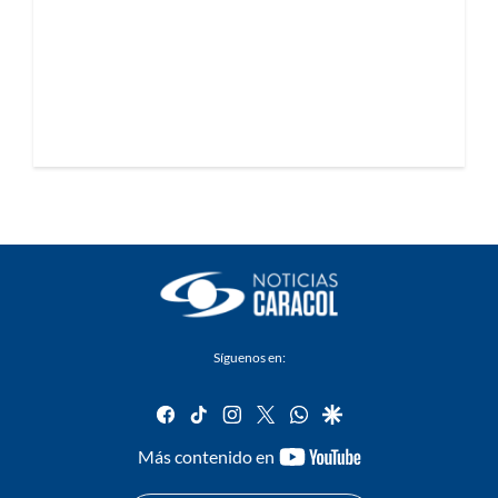
Síguenos en:
facebook
tiktok
instagram
twitter
whatsapp
google
youtube-
Más contenido en
footer