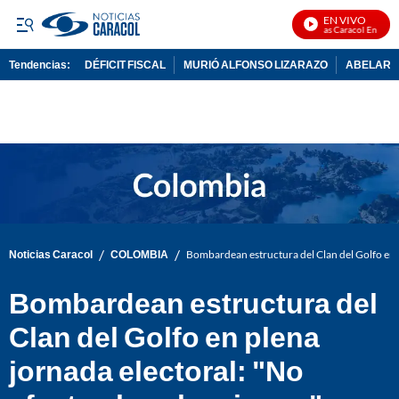
EN VIVO
Noticias Caracol En Vivo
Tendencias:
DÉFICIT FISCAL
MURIÓ ALFONSO LIZARAZO
ABELARDO
PUBLICIDAD
/
/
Noticias Caracol
COLOMBIA
Bombardean estructura del Clan del Golfo en p
Bombardean estructura del
Clan del Golfo en plena
jornada electoral: "No