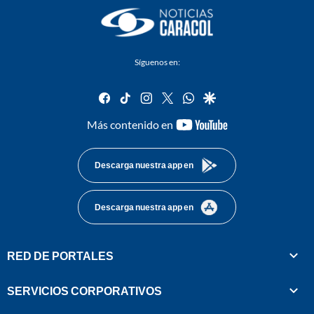
Síguenos en:
facebook
tiktok
instagram
twitter
whatsapp
google
youtube-
Más contenido en
footer
Descarga nuestra app en
Descarga nuestra app en
RED DE PORTALES
SERVICIOS CORPORATIVOS