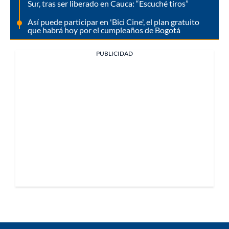
Sur, tras ser liberado en Cauca: “Escuché tiros”
Así puede participar en 'Bici Cine', el plan gratuito
que habrá hoy por el cumpleaños de Bogotá
PUBLICIDAD