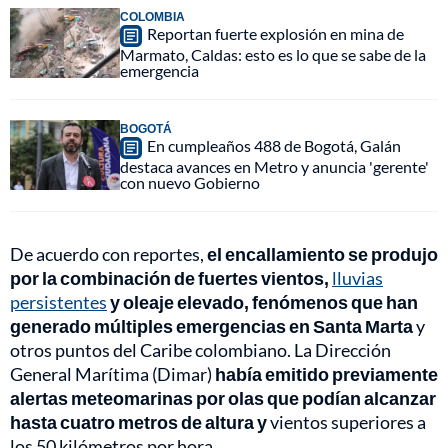
COLOMBIA
Reportan fuerte explosión en mina de
Marmato, Caldas: esto es lo que se sabe de la
emergencia
BOGOTÁ
En cumpleaños 488 de Bogotá, Galán
destaca avances en Metro y anuncia 'gerente'
con nuevo Gobierno
De acuerdo con reportes,
el encallamiento se produjo
por la combinación de fuertes vientos,
lluvias
persistentes
y oleaje elevado, fenómenos que han
generado múltiples emergencias en Santa Marta
y
otros puntos del Caribe colombiano. La Dirección
General Marítima (Dimar)
había emitido previamente
alertas meteomarinas por olas que podían alcanzar
hasta cuatro metros de altura y
vientos superiores a
los 50 kilómetros por hora.