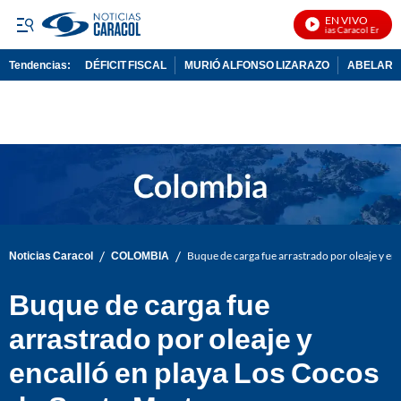
EN VIVO
Noticias Caracol En Vivo
Tendencias:
DÉFICIT FISCAL
MURIÓ ALFONSO LIZARAZO
ABELARDO
PUBLICIDAD
/
/
Noticias Caracol
COLOMBIA
Buque de carga fue arrastrado por oleaje y en
Buque de carga fue
arrastrado por oleaje y
encalló en playa Los Cocos