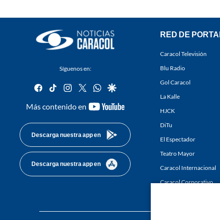
RED DE PORTA
Caracol Televisión
Blu Radio
Síguenos en:
Gol Caracol
facebook
tiktok
instagram
twitter
whatsapp
google
La Kalle
youtube-
Más contenido en
HJCK
footer
DiTu
Descarga nuestra app en
El Espectador
Teatro Mayor
Descarga nuestra app en
Caracol Internacional
Caracol Corporativo
Caracol Next