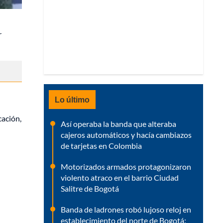
r
Lo último
cación,
Así operaba la banda que alteraba
cajeros automáticos y hacía cambiazos
de tarjetas en Colombia
Motorizados armados protagonizaron
violento atraco en el barrio Ciudad
Salitre de Bogotá
Banda de ladrones robó lujoso reloj en
establecimiento del norte de Bogotá: