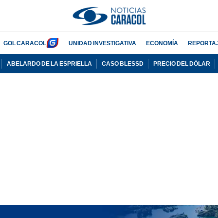
GOL CARACOL
UNIDAD INVESTIGATIVA
ECONOMÍA
REPORTA
ABELARDO DE LA ESPRIELLA
CASO BLESSD
PRECIO DEL DÓLAR
PUBLICIDAD