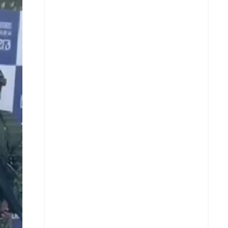
X
Whatsapp
Copiar enlace
Telegram
LinkedIn