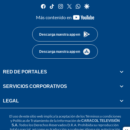
facebook
tiktok
instagram
twitter
whatsapp
google
youtube-
Más contenido en
footer
Descarga nuestra app en
Descarga nuestra app en
RED DE PORTALES
SERVICIOS CORPORATIVOS
LEGAL
El uso de este sitio web implica la aceptación de los
Términos y condiciones
y
Políticas de Tratamiento de la Información
de
CARACOL TELEVISIÓN
S.A.
Todos los Derechos Reservados D.R.A. Prohibida su reproducción
total o parcial, así como su traducción a cualquier idioma sin autorización