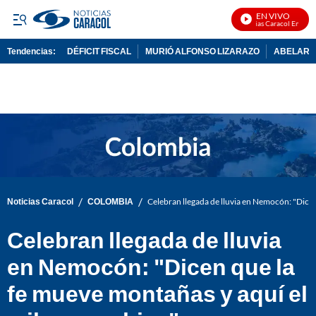
EN VIVO
Noticias Caracol En Vivo
Tendencias:
DÉFICIT FISCAL
MURIÓ ALFONSO LIZARAZO
ABELARDO
PUBLICIDAD
/
/
Noticias Caracol
COLOMBIA
Celebran llegada de lluvia en Nemocón: "Dicen
Celebran llegada de lluvia
en Nemocón: "Dicen que la
fe mueve montañas y aquí el