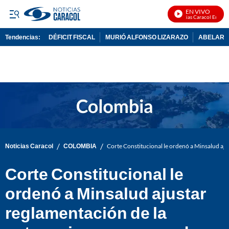
EN VIVO
Noticias Caracol En Vivo
Tendencias:
DÉFICIT FISCAL
MURIÓ ALFONSO LIZARAZO
ABELARDO
PUBLICIDAD
/
/
Noticias Caracol
COLOMBIA
Corte Constitucional le ordenó a Minsalud aj
Corte Constitucional le
ordenó a Minsalud ajustar
reglamentación de la