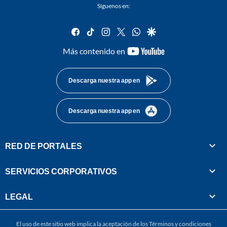
Síguenos en:
facebook
tiktok
instagram
twitter
whatsapp
google
youtube-
Más contenido en
footer
Descarga nuestra app en
Descarga nuestra app en
RED DE PORTALES
SERVICIOS CORPORATIVOS
LEGAL
El uso de este sitio web implica la aceptación de los
Términos y condiciones