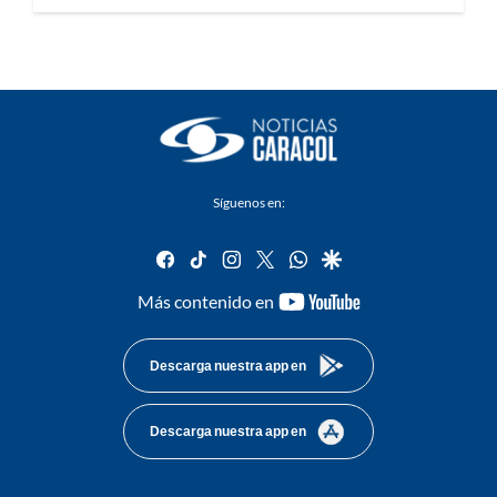
Síguenos en:
facebook
tiktok
instagram
twitter
whatsapp
google
youtube-
Más contenido en
footer
Descarga nuestra app en
Descarga nuestra app en