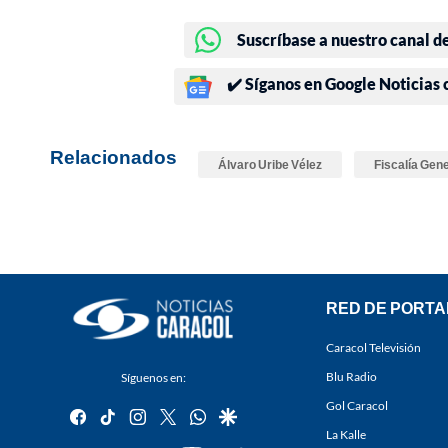
Suscríbase a nuestro canal d
✔️ Síganos en Google Noticias
Relacionados
Álvaro Uribe Vélez
Fiscalía Gene
RED DE PORTA
Caracol Televisión
Blu Radio
Síguenos en:
Gol Caracol
facebook
tiktok
instagram
twitter
whatsapp
google
La Kalle