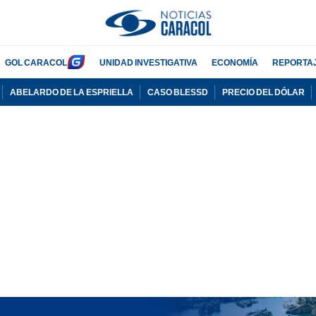
GOL CARACOL
UNIDAD INVESTIGATIVA
ECONOMÍA
REPORTA
ABELARDO DE LA ESPRIELLA
CASO BLESSD
PRECIO DEL DÓLAR
PUBLICIDAD