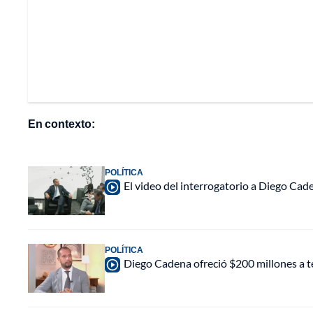
En contexto:
POLÍTICA
El video del interrogatorio a Diego Caden
POLÍTICA
Diego Cadena ofreció $200 millones a tes