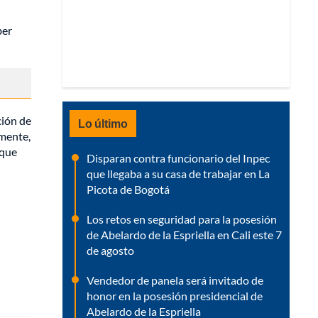
ber
ción de
Lo último
amente,
 que
Disparan contra funcionario del Inpec
que llegaba a su casa de trabajar en La
Picota de Bogotá
Los retos en seguridad para la posesión
de Abelardo de la Espriella en Cali este 7
de agosto
Vendedor de panela será invitado de
honor en la posesión presidencial de
Abelardo de la Espriella