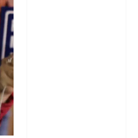
X
Whatsapp
Copiar enlace
Telegram
LinkedIn