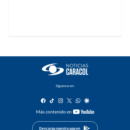
Síguenos en:
facebook
tiktok
instagram
twitter
whatsapp
google
youtube-
Más contenido en
footer
Descarga nuestra app en