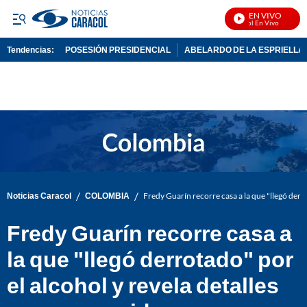
EN VIVO
Noticias Caracol En Vivo
Tendencias:
POSESIÓN PRESIDENCIAL
ABELARDO DE LA ESPRIELLA
PUBLICIDAD
/
/
Noticias Caracol
COLOMBIA
Fredy Guarín recorre casa a la que "llegó derr
Fredy Guarín recorre casa a
la que "llegó derrotado" por
el alcohol y revela detalles