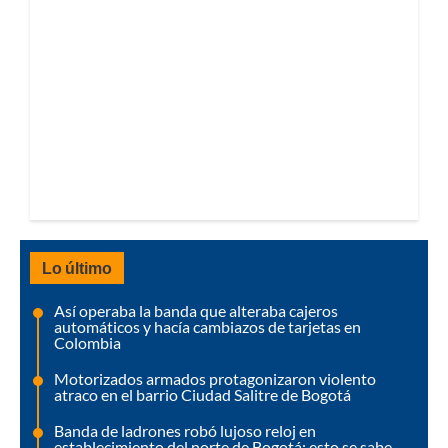
Lo último
Así operaba la banda que alteraba cajeros
automáticos y hacía cambiazos de tarjetas en
Colombia
Motorizados armados protagonizaron violento
atraco en el barrio Ciudad Salitre de Bogotá
Banda de ladrones robó lujoso reloj en
establecimiento del norte de Bogotá: esto se sabe