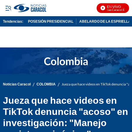
EN VIVO
Noticias Caracol En Vivo
Tendencias:
POSESIÓN PRESIDENCIAL
ABELARDO DE LA ESPRIELLA
PUBLICIDAD
/
/
Noticias Caracol
COLOMBIA
Jueza que hace videos en TikTok denuncia "aco
Jueza que hace videos en
TikTok denuncia "acoso" en
investigación: "Manejo