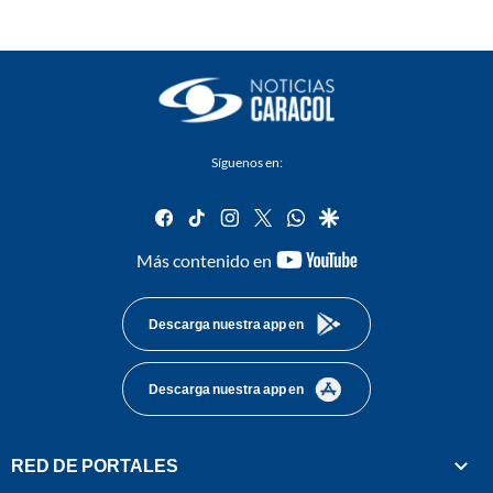
Síguenos en:
facebook
tiktok
instagram
twitter
whatsapp
google
youtube-
Más contenido en
footer
Descarga nuestra app en
Descarga nuestra app en
RED DE PORTALES