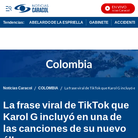
EN VIVO
Noticias Caracol En Viv
Tendencias:
ABELARDO DE LA ESPRIELLA
GABINETE
ACCIDENTE 
PUBLICIDAD
/
/
Noticias Caracol
COLOMBIA
La frase viral de TikTok que Karol G incluyó e
La frase viral de TikTok que
Karol G incluyó en una de
las canciones de su nuevo