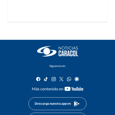
Síguenos en:
facebook
tiktok
instagram
twitter
whatsapp
google
youtube-
Más contenido en
footer
Descarga nuestra app en