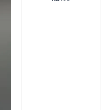
Facebook
X
Whatsapp
Copiar enlace
Telegram
LinkedIn