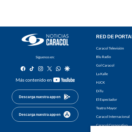
RED DE PORTA
Caracol Televisión
Blu Radio
Síguenos en:
Gol Caracol
facebook
tiktok
instagram
twitter
whatsapp
google
La Kalle
youtube-
Más contenido en
HJCK
footer
DiTu
Descarga nuestra app en
El Espectador
Teatro Mayor
Descarga nuestra app en
Caracol Internacional
Caracol Corporativo