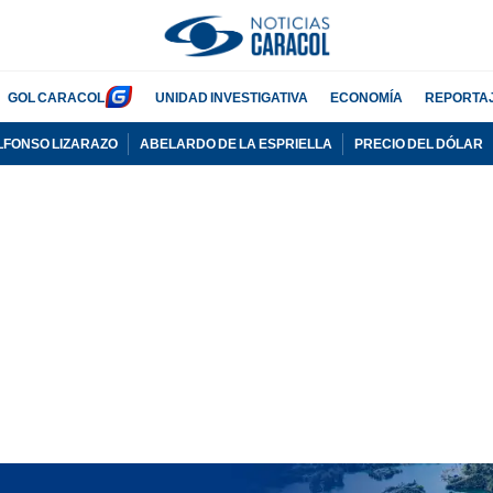
GOL CARACOL
UNIDAD INVESTIGATIVA
ECONOMÍA
REPORTA
LFONSO LIZARAZO
ABELARDO DE LA ESPRIELLA
PRECIO DEL DÓLAR
PUBLICIDAD