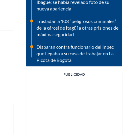
Ibagué: se había revelado foto de su
nueva apariencia
Trasladan a 103 “peligrosos criminales”
de la cárcel de Itagüí a otras prisiones de
máxima seguridad
Disparan contra funcionario del Inpec
que llegaba a su casa de trabajar en La
Picota de Bogotá
PUBLICIDAD