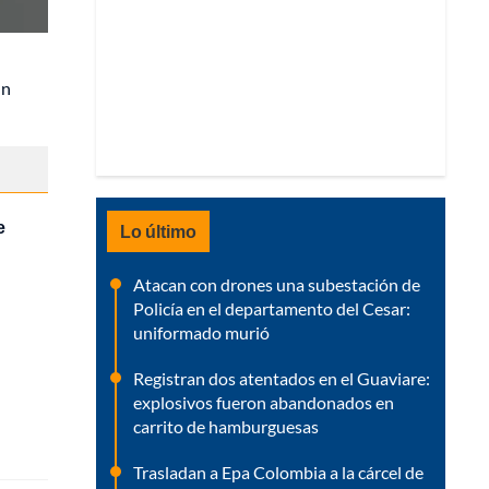
un
e
Lo último
Atacan con drones una subestación de
Policía en el departamento del Cesar:
uniformado murió
Registran dos atentados en el Guaviare:
explosivos fueron abandonados en
carrito de hamburguesas
Trasladan a Epa Colombia a la cárcel de