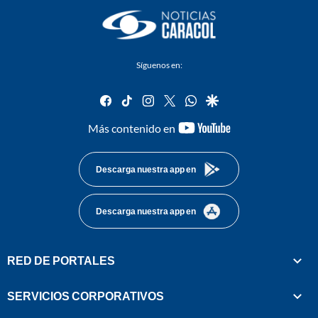
Síguenos en:
facebook
tiktok
instagram
twitter
whatsapp
google
youtube-
Más contenido en
footer
Descarga nuestra app en
Descarga nuestra app en
RED DE PORTALES
SERVICIOS CORPORATIVOS