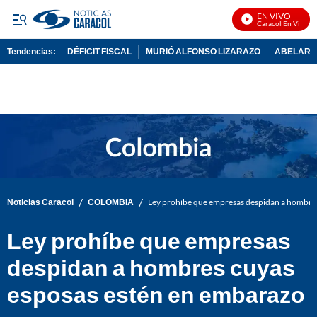
EN VIVO
Noticias Caracol En Vivo
Tendencias:
DÉFICIT FISCAL
MURIÓ ALFONSO LIZARAZO
ABELARDO
PUBLICIDAD
/
/
Noticias Caracol
COLOMBIA
Ley prohíbe que empresas despidan a hombre
Ley prohíbe que empresas
despidan a hombres cuyas
esposas estén en embarazo