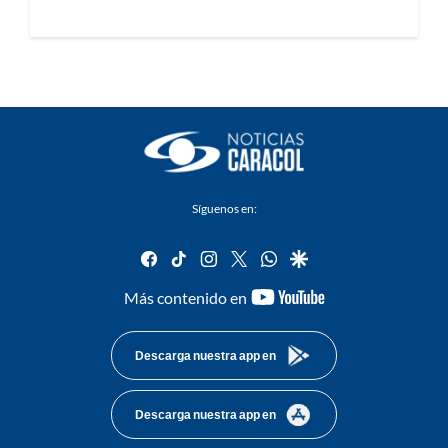
Síguenos en:
facebook
tiktok
instagram
twitter
whatsapp
google
youtube-
Más contenido en
footer
Descarga nuestra app en
Descarga nuestra app en