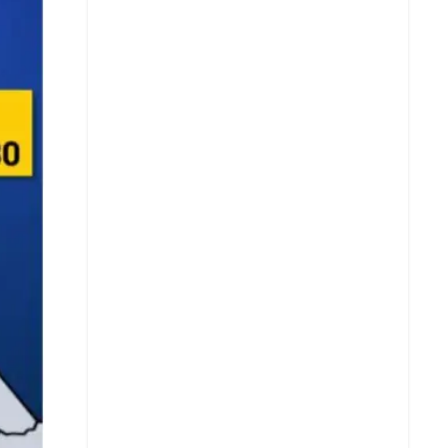
Facebook
X
Whatsapp
Copiar enlace
Telegram
LinkedIn