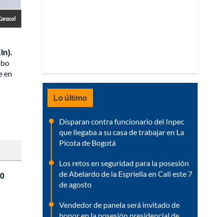
Caracol
ln).
abo
e en
Lo último
Disparan contra funcionario del Inpec
que llegaba a su casa de trabajar en La
Picota de Bogotá
Los retos en seguridad para la posesión
de Abelardo de la Espriella en Cali este 7
60
de agosto
Vendedor de panela será invitado de
honor en la posesión presidencial de