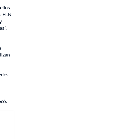
ellos.
do ELN
y
as”,
s
lizan
edes
ocó.