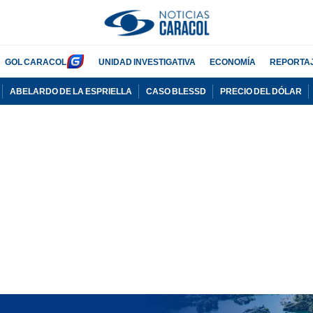
GOL CARACOL
UNIDAD INVESTIGATIVA
ECONOMÍA
REPORTA
ABELARDO DE LA ESPRIELLA
CASO BLESSD
PRECIO DEL DÓLAR
PUBLICIDAD