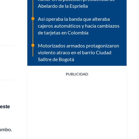
Abelardo de la Espriella
Así operaba la banda que alteraba
cajeros automáticos y hacía cambiazos
de tarjetas en Colombia
Motorizados armados protagonizaron
violento atraco en el barrio Ciudad
Salitre de Bogotá
PUBLICIDAD
 este
tumbo.