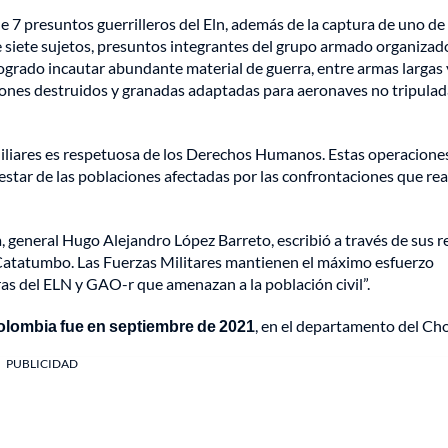
 7 presuntos guerrilleros del Eln, además de la captura de uno de 
e siete sujetos, presuntos integrantes del grupo armado organiza
logrado incautar abundante material de guerra, entre armas largas 
rones destruidos y granadas adaptadas para aeronaves no tripulad
Miliares es respetuosa de los Derechos Humanos. Estas operacione
nestar de las poblaciones afectadas por las confrontaciones que rea
 general Hugo Alejandro López Barreto, escribió a través de sus r
 Catatumbo. Las Fuerzas Militares mantienen el máximo esfuerzo
ras del ELN y GAO-r que amenazan a la población civil”.
Colombia fue en septiembre de 2021
, en el departamento del Ch
PUBLICIDAD