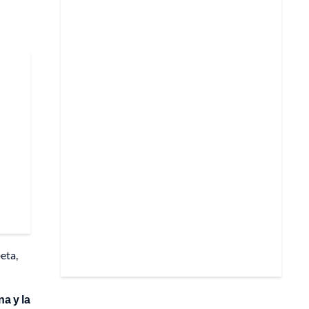
eta,
a y la