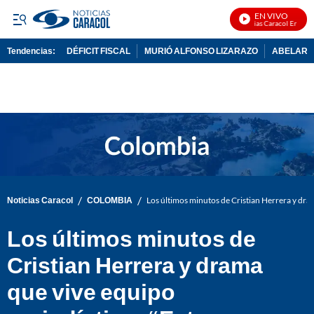
EN VIVO
Noticias Caracol En Vivo
Tendencias:
DÉFICIT FISCAL
MURIÓ ALFONSO LIZARAZO
ABELARDO
PUBLICIDAD
/
/
Noticias Caracol
COLOMBIA
Los últimos minutos de Cristian Herrera y dra
Los últimos minutos de
Cristian Herrera y drama
que vive equipo