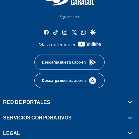
Síguenos en:
facebook
tiktok
instagram
twitter
whatsapp
google
youtube-
Más contenido en
footer
Descarga nuestra app en
Descarga nuestra app en
RED DE PORTALES
SERVICIOS CORPORATIVOS
LEGAL