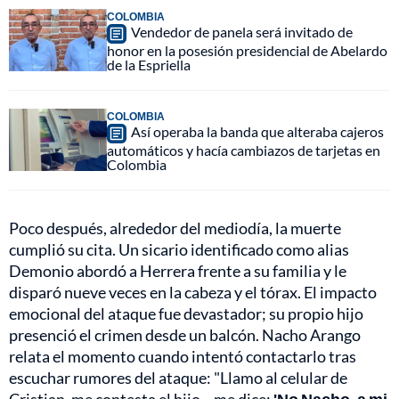
COLOMBIA
Vendedor de panela será invitado de
honor en la posesión presidencial de Abelardo
de la Espriella
COLOMBIA
Así operaba la banda que alteraba cajeros
automáticos y hacía cambiazos de tarjetas en
Colombia
Poco después, alrededor del mediodía, la muerte
cumplió su cita. Un sicario identificado como alias
Demonio abordó a Herrera frente a su familia y le
disparó nueve veces en la cabeza y el tórax. El impacto
emocional del ataque fue devastador; su propio hijo
presenció el crimen desde un balcón. Nacho Arango
relata el momento cuando intentó contactarlo tras
escuchar rumores del ataque: "Llamo al celular de
Cristian, me contesta el hijo... me dice:
'No Nacho, a mi