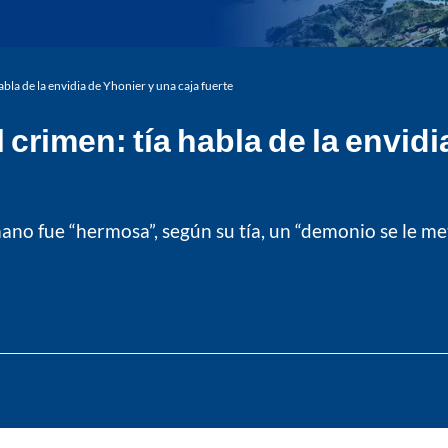
abla de la envidia de Yhonier y una caja fuerte
 crimen: tía habla de la envid
no fue “hermosa”, según su tía, un “demonio se le met