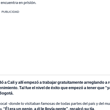
 encuentra en prisión.
PUBLICIDAD
 a Cali y allí empezó a trabajar gratuitamente arreglando a 
nimiento. Tal fue el nivel de éxito que empezó a tener que “y
 Bogotá.
local -donde lo visitaban famosas de todas partes del país y del m
a.
“Él era un genio, a él le llovía gente”, recalcó su tía.