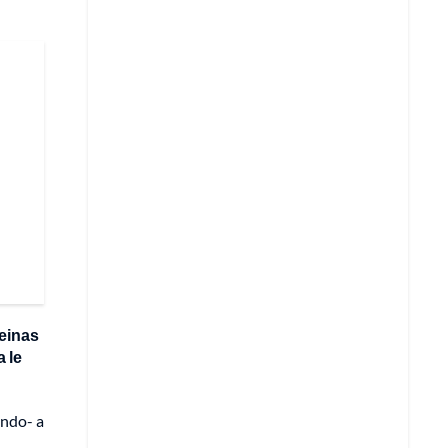
reinas
a le
undo- a