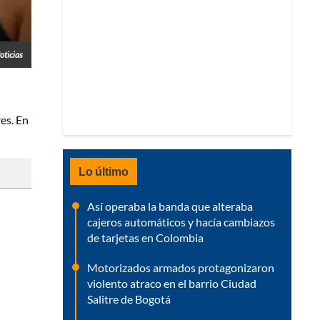
oticias
res. En
Lo último
Así operaba la banda que alteraba
cajeros automáticos y hacía cambiazos
de tarjetas en Colombia
Motorizados armados protagonizaron
violento atraco en el barrio Ciudad
Salitre de Bogotá