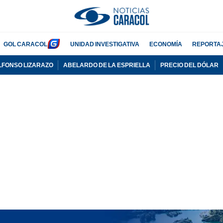
GOL CARACOL
UNIDAD INVESTIGATIVA
ECONOMÍA
REPORTA
LFONSO LIZARAZO
ABELARDO DE LA ESPRIELLA
PRECIO DEL DÓLAR
PUBLICIDAD