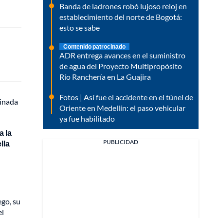
Banda de ladrones robó lujoso reloj en
establecimiento del norte de Bogotá:
esto se sabe
Contenido patrocinado
ADR entrega avances en el suministro
de agua del Proyecto Multipropósito
Río Ranchería en La Guajira
Fotos | Así fue el accidente en el túnel de
sinada
Oriente en Medellín: el paso vehicular
ya fue habilitado
a la
PUBLICIDAD
lla
ego, su
el