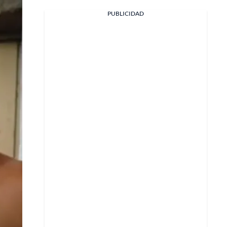
PUBLICIDAD
Facebook
X
Whatsapp
Copiar enlace
Telegram
LinkedIn