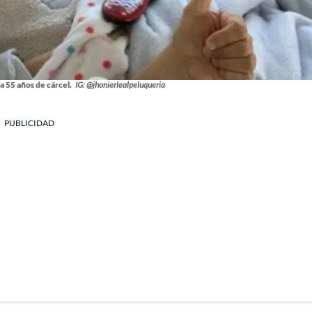
 55 años de cárcel.
IG: @jhonierlealpeluqueria
PUBLICIDAD