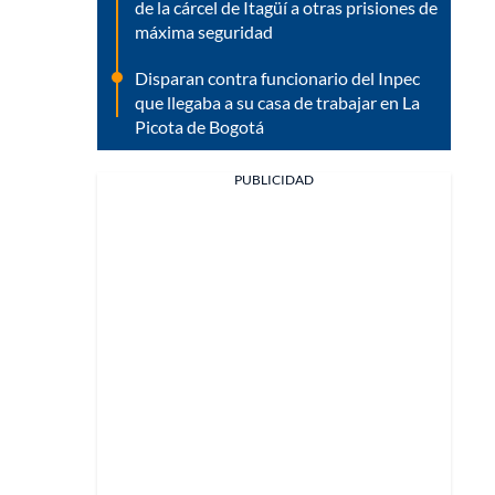
de la cárcel de Itagüí a otras prisiones de
máxima seguridad
Disparan contra funcionario del Inpec
que llegaba a su casa de trabajar en La
Picota de Bogotá
PUBLICIDAD