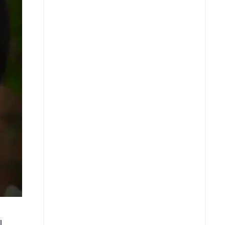
Copiar enlace
Telegram
LinkedIn
l