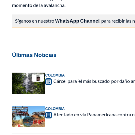
momento de la avalancha.
Síganos en nuestro
WhatsApp Channel
, para recibir las
Últimas Noticias
COLOMBIA
Cárcel para ‘el más buscado’ por daño a
COLOMBIA
Atentado en vía Panamericana contra n