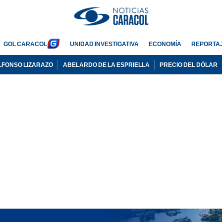
GOL CARACOL
UNIDAD INVESTIGATIVA
ECONOMÍA
REPORTA
LFONSO LIZARAZO
ABELARDO DE LA ESPRIELLA
PRECIO DEL DÓLAR
PUBLICIDAD