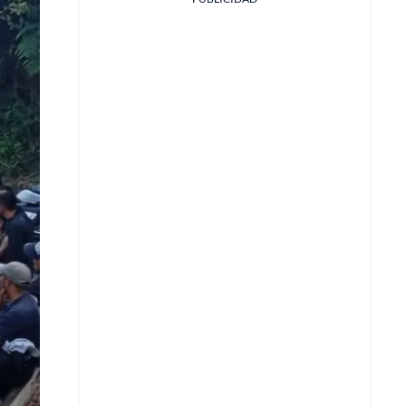
Facebook
X
Whatsapp
Copiar enlace
Telegram
LinkedIn