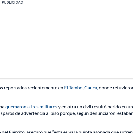
PUBLICIDAD
os reportados recientemente en
El Tambo, Cauca,
donde retuviero
una
quemaron a tres militares
y en otra un civil resultó herido en un
disparos de advertencia al piso porque, según denunciaron, estaba
el Ejército, aseguró que “esta es ya la quinta asonada que sufren