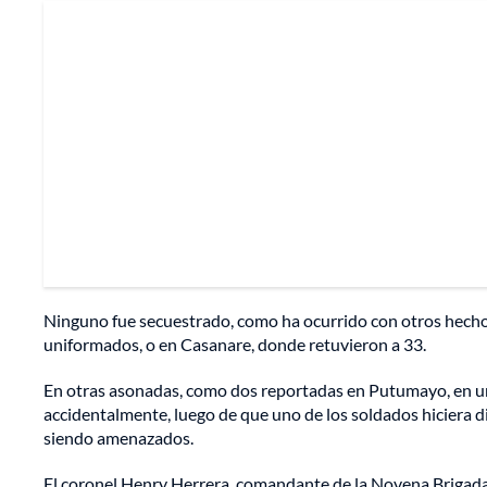
Ninguno fue secuestrado, como ha ocurrido con otros hech
uniformados, o en Casanare, donde retuvieron a 33.
En otras asonadas, como dos reportadas en Putumayo, en 
accidentalmente, luego de que uno de los soldados hiciera 
siendo amenazados.
El coronel Henry Herrera, comandante de la Novena Brigada d