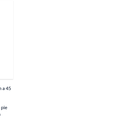
n a 45
 pie
n