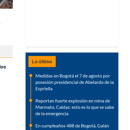
y
Lo último
los
Medidas en Bogotá el 7 de agosto por
posesión presidencial de Abelardo de la
Espriella
Reportan fuerte explosión en mina de
Marmato, Caldas: esto es lo que se sabe
de la emergencia
En cumpleaños 488 de Bogotá, Galán