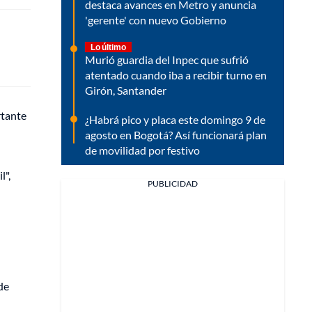
destaca avances en Metro y anuncia
'gerente' con nuevo Gobierno
Lo último
Murió guardia del Inpec que sufrió
atentado cuando iba a recibir turno en
Girón, Santander
rtante
¿Habrá pico y placa este domingo 9 de
agosto en Bogotá? Así funcionará plan
de movilidad por festivo
l",
PUBLICIDAD
de