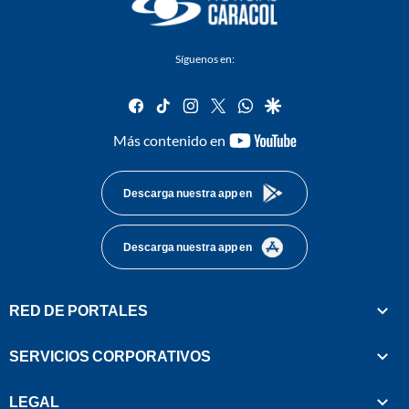
Síguenos en:
facebook
tiktok
instagram
twitter
whatsapp
google
youtube-
Más contenido en
footer
Descarga nuestra app en
Descarga nuestra app en
RED DE PORTALES
SERVICIOS CORPORATIVOS
LEGAL