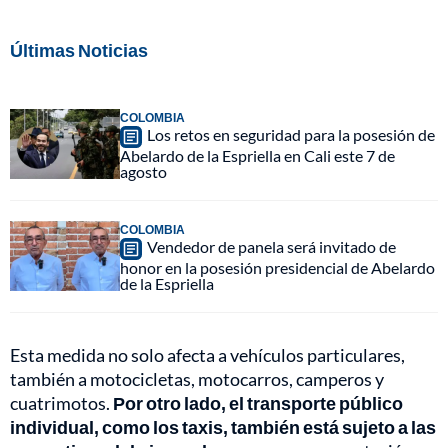
Últimas Noticias
COLOMBIA
Los retos en seguridad para la posesión de
Abelardo de la Espriella en Cali este 7 de
agosto
COLOMBIA
Vendedor de panela será invitado de
honor en la posesión presidencial de Abelardo
de la Espriella
Esta medida no solo afecta a vehículos particulares,
también a motocicletas, motocarros, camperos y
cuatrimotos.
Por otro lado, el transporte público
individual, como los taxis, también está sujeto a las