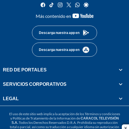
facebook
tiktok
instagram
twitter
whatsapp
google
youtube-
Más contenido en
footer
Descarga nuestra app en
Descarga nuestra app en
RED DE PORTALES
SERVICIOS CORPORATIVOS
LEGAL
El uso de este sitio web implica la aceptación de los
Términos y condiciones
y
Políticas de Tratamiento de la Información
de
CARACOL TELEVISIÓN
S.A.
Todos los Derechos Reservados D.R.A. Prohibida su reproducción
total o parcial, así como su traducción a cualquier idioma sin autorización