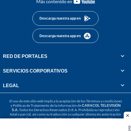
youtube-
Más contenido en
footer
Descarga nuestra app en
Descarga nuestra app en
RED DE PORTALES
SERVICIOS CORPORATIVOS
LEGAL
El uso de este sitio web implica la aceptación de los
Términos y condiciones
y
Políticas de Tratamiento de la Información
de
CARACOL TELEVISIÓN
S.A.
Todos los Derechos Reservados D.R.A. Prohibida su reproducción
total o parcial, así como su traducción a cualquier idioma sin autorización
cl
escrita de su titular. Reproduction in whole or in part, or translation
without written permission is prohibited. All rights reserved 2025.