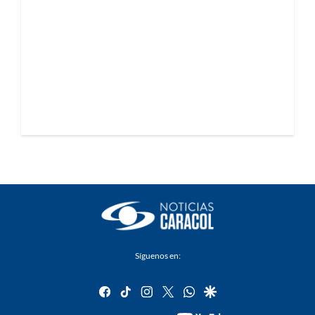
Síguenos en:
facebook
tiktok
instagram
twitter
whatsapp
google