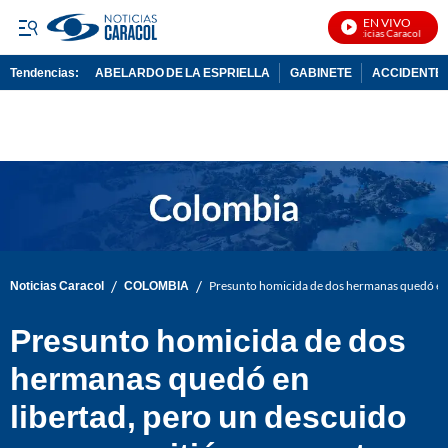
EN VIVO
Noticias Caracol En Viv
Tendencias:
ABELARDO DE LA ESPRIELLA
GABINETE
ACCIDENTE 
PUBLICIDAD
/
/
Noticias Caracol
COLOMBIA
Presunto homicida de dos hermanas quedó en l
Presunto homicida de dos
hermanas quedó en
libertad, pero un descuido