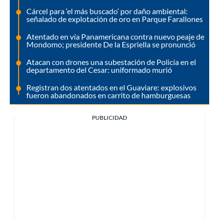
Cárcel para ‘el más buscado’ por daño ambiental:
señalado de explotación de oro en Parque Farallones
Atentado en vía Panamericana contra nuevo peaje de
Mondomo; presidente De la Espriella se pronunció
Atacan con drones una subestación de Policía en el
departamento del Cesar: uniformado murió
Registran dos atentados en el Guaviare: explosivos
fueron abandonados en carrito de hamburguesas
PUBLICIDAD