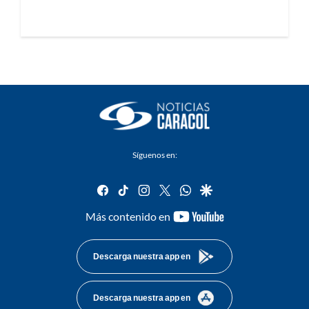
Síguenos en:
facebook
tiktok
instagram
twitter
whatsapp
google
youtube-
Más contenido en
footer
Descarga nuestra app en
Descarga nuestra app en