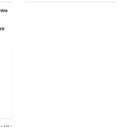
ntre
rir
o (3) y