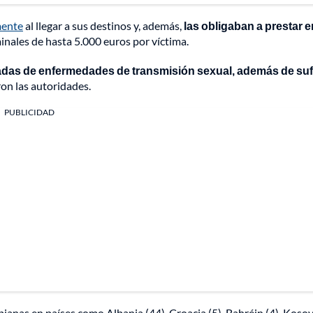
mente
al llegar a sus destinos y, además,
las obligaban a prestar e
nales de hasta 5.000 euros por víctima.
adas de enfermedades de transmisión sexual, además de suf
aron las autoridades.
PUBLICIDAD
bianas en países como Albania (44), Croacia (5), Bahréin (4), Kosov