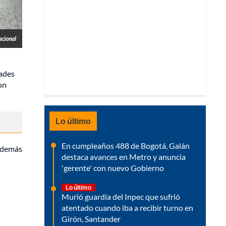
acional
dades
on
Lo último
En cumpleaños 488 de Bogotá, Galán
 además
destaca avances en Metro y anuncia
'gerente' con nuevo Gobierno
Lo último
Murió guardia del Inpec que sufrió
atentado cuando iba a recibir turno en
Girón, Santander