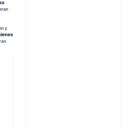
su
 eran
ón y
uienes
ran