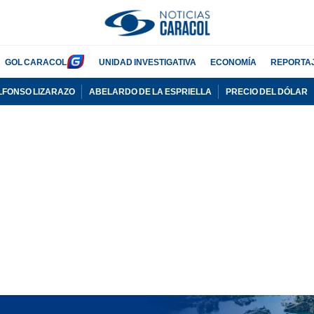
GOL CARACOL
UNIDAD INVESTIGATIVA
ECONOMÍA
REPORTA
LFONSO LIZARAZO
ABELARDO DE LA ESPRIELLA
PRECIO DEL DÓLAR
PUBLICIDAD