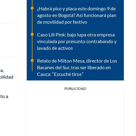
¿Habrá pico y placa este domingo 9 de
agosto en Bogotá? Así funcionará plan
de movilidad por festivo
Caso Lili Pink: bajo lupa otra empresa
vinculada por presunto contrabando y
lavado de activos
Relato de Milton Mesa, director de Los
Bacanes del Sur, tras ser liberado en
a,
Cauca: “Escuché tiros”
bilidad
PUBLICIDAD
to a