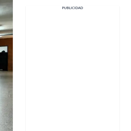
PUBLICIDAD
Facebook
X
Whatsapp
Copiar enlace
Telegram
LinkedIn