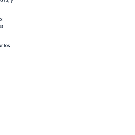
 3
os
r los