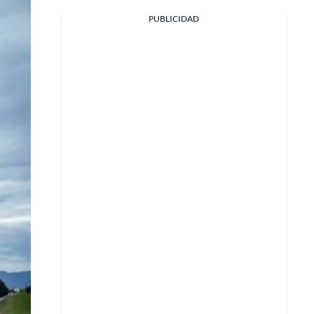
PUBLICIDAD
Facebook
X
Whatsapp
Copiar enlace
Telegram
LinkedIn