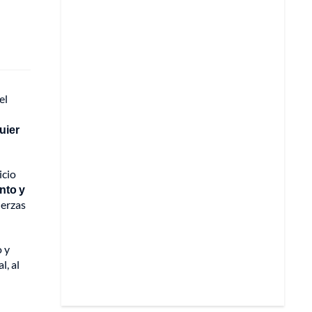
el
uier
icio
nto y
uerzas
o y
l, al