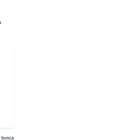
n
e busca