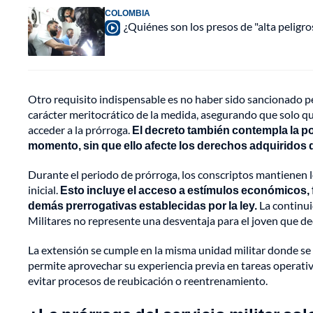
COLOMBIA
¿Quiénes son los presos de "alta peligr
Otro requisito indispensable es no haber sido sancionado pen
carácter meritocrático de la medida, asegurando que solo q
acceder a la prórroga.
El decreto también contempla la pos
momento, sin que ello afecte los derechos adquiridos du
Durante el periodo de prórroga, los conscriptos mantienen l
inicial.
Esto incluye el acceso a estímulos económicos, 
demás prerrogativas establecidas por la ley.
La continui
Militares no represente una desventaja para el joven que d
La extensión se cumple en la misma unidad militar donde se pre
permite aprovechar su experiencia previa en tareas operativa
evitar procesos de reubicación o reentrenamiento.