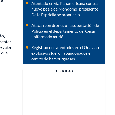
ce
Atentado en vía Panamericana contra
nuevo peaje de Mondomo; presidente
De la Espriella se pronunció
Atacan con drones una subestación de
Policía en el departamento del Cesar:
do,
uniformado murió
esentar
revista
Registran dos atentados en el Guaviare:
 que
explosivos fueron abandonados en
carrito de hamburguesas
PUBLICIDAD