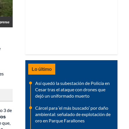
prensa
e
Lo último
es
Así quedó la subestación de Policía en
Cesar tras el ataque con drones que
dejó un uniformado muerto
Cárcel para ‘el más buscado’ por daño
lo 3 de
ambiental: señalado de explotación de
los
oro en Parque Farallones
e que,