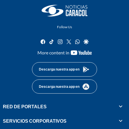
Follow Us
facebook
tiktok
instagram
twitter
whatsapp
google
youtube-
More content in
footer
Descarga nuestra app en
Descarga nuestra app en
RED DE PORTALES
SERVICIOS CORPORATIVOS