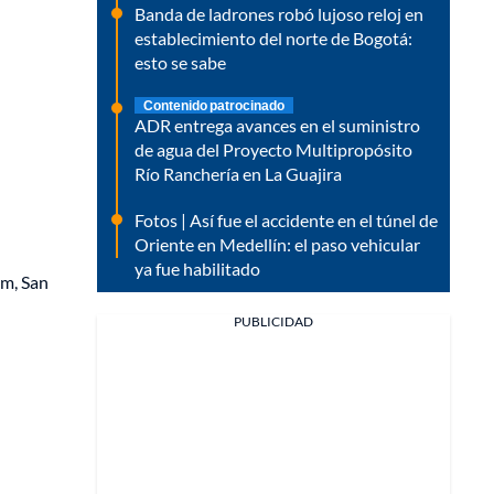
Banda de ladrones robó lujoso reloj en
establecimiento del norte de Bogotá:
esto se sabe
Contenido patrocinado
ADR entrega avances en el suministro
de agua del Proyecto Multipropósito
Río Ranchería en La Guajira
Fotos | Así fue el accidente en el túnel de
Oriente en Medellín: el paso vehicular
ya fue habilitado
km, San
PUBLICIDAD