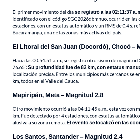
El primer movimiento del día
se registró a las 02:11:37 a
identificado con el código SGC2026dbmnuo, ocurrió en las c
estaciones, con un estatus automático y un RMS de 0,4 s, re
Bucaramanga, una de las zonas más activas del país.
El Litoral del San Juan (Docordó), Chocó – 
Hacia las 00:54:51 a. m., se registró otro sismo de magnitud 
76.65°.
Su profundidad fue de 82 km, con estatus manual
localización precisa. Entre los municipios más cercanos se e
km, todos en el Valle del Cauca.
Mapiripán, Meta – Magnitud 2.8
Otro movimiento ocurrió a las 04:11:45 a. m., esta vez con m
km. Fue detectado por 4 estaciones, con estatus automático,
alusiva a su zona remota.
El evento se localizó en las co
Los Santos, Santander – Magnitud 2.4