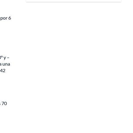
 por 6
° y –
a una
 42
s 70