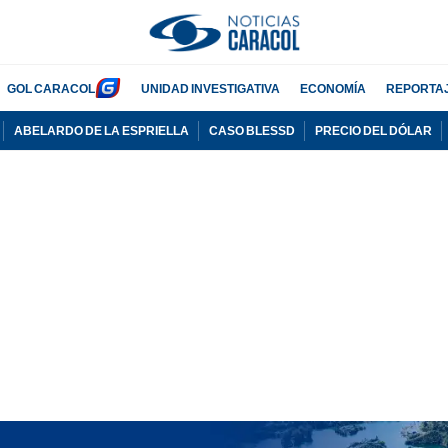
GOL CARACOL
UNIDAD INVESTIGATIVA
ECONOMÍA
REPORTA
ABELARDO DE LA ESPRIELLA
CASO BLESSD
PRECIO DEL DÓLAR
PUBLICIDAD