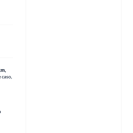
km,
 caso,
a