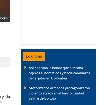
 Images
e
Lo último
Así operaba la banda que alteraba
cajeros automáticos y hacía cambiazos
de tarjetas en Colombia
Motorizados armados protagonizaron
violento atraco en el barrio Ciudad
 y a la
Salitre de Bogotá
s
,