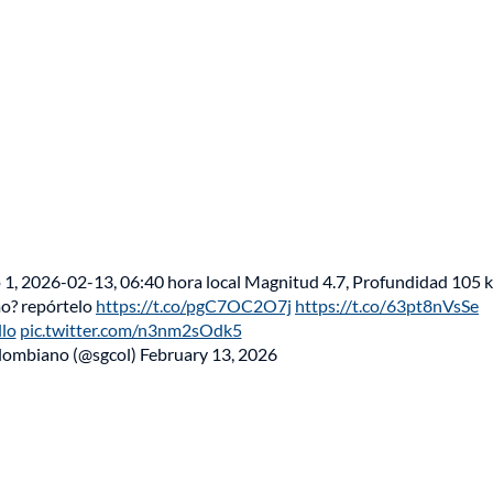
o 1, 2026-02-13, 06:40 hora local Magnitud 4.7, Profundidad 105 
mo? repórtelo
https://t.co/pgC7OC2O7j
https://t.co/63pt8nVsSe
lo
pic.twitter.com/n3nm2sOdk5
olombiano (@sgcol)
February 13, 2026