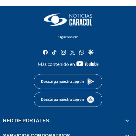
Síguenos en:
facebook
tiktok
instagram
twitter
whatsapp
google
youtube-
Más contenido en
footer
Descarga nuestra app en
Descarga nuestra app en
RED DE PORTALES
SERVICIOS CORPORATIVOS