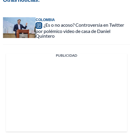
COLOMBIA
¿Es o no acoso? Controversia en Twitter
por polémico video de casa de Daniel
Quintero
PUBLICIDAD