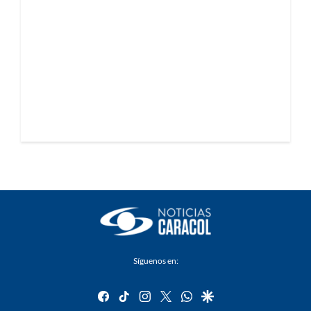
Síguenos en:
facebook
tiktok
instagram
twitter
whatsapp
google