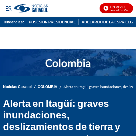
EN VIVO
Noticias Caracol En Vivo
Tendencias:
POSESIÓN PRESIDENCIAL
ABELARDO DE LA ESPRIELLA
PUBLICIDAD
/
/
Noticias Caracol
COLOMBIA
Alerta en Itagüí: graves inundaciones, desliza
Alerta en Itagüí: graves
inundaciones,
deslizamientos de tierra y