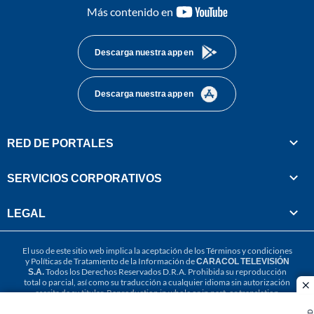
youtube-
Más contenido en
footer
Descarga nuestra app en
Descarga nuestra app en
RED DE PORTALES
SERVICIOS CORPORATIVOS
LEGAL
El uso de este sitio web implica la aceptación de los
Términos y condiciones
y
Políticas de Tratamiento de la Información
de
CARACOL TELEVISIÓN
S.A.
Todos los Derechos Reservados D.R.A. Prohibida su reproducción
total o parcial, así como su traducción a cualquier idioma sin autorización
cl
escrita de su titular. Reproduction in whole or in part, or translation
without written permission is prohibited. All rights reserved 2025.