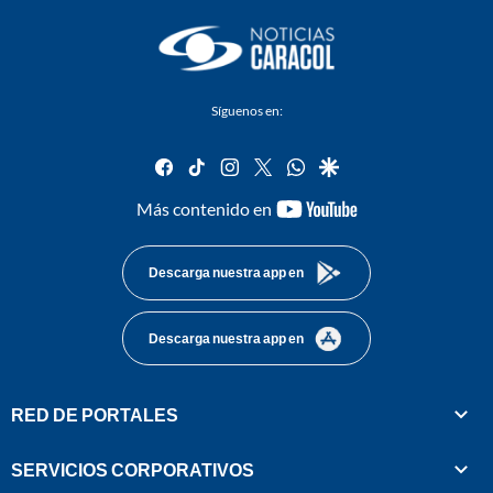
Síguenos en:
facebook
tiktok
instagram
twitter
whatsapp
google
youtube-
Más contenido en
footer
Descarga nuestra app en
Descarga nuestra app en
RED DE PORTALES
SERVICIOS CORPORATIVOS