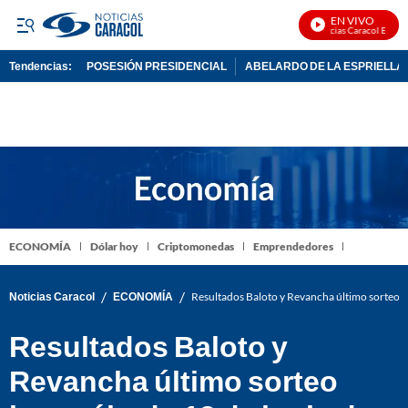
EN VIVO
Noticias Caracol En Vivo
Tendencias:
POSESIÓN PRESIDENCIAL
ABELARDO DE LA ESPRIELLA
PUBLICIDAD
ECONOMÍA
Dólar hoy
Criptomonedas
Emprendedores
/
/
Noticias Caracol
ECONOMÍA
Resultados Baloto y Revancha último sorteo 
Resultados Baloto y
Revancha último sorteo