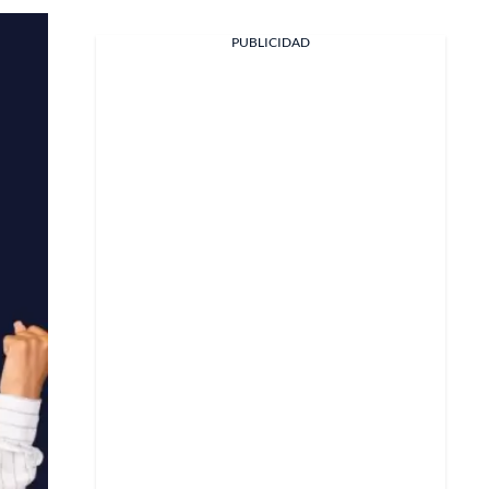
PUBLICIDAD
Facebook
X
Whatsapp
Copiar enlace
Telegram
LinkedIn