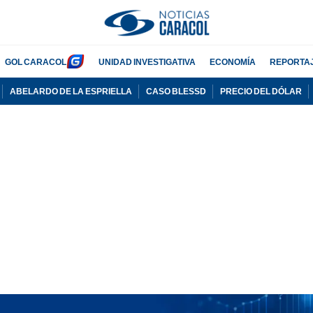
GOL CARACOL
UNIDAD INVESTIGATIVA
ECONOMÍA
REPORTA
ABELARDO DE LA ESPRIELLA
CASO BLESSD
PRECIO DEL DÓLAR
PUBLICIDAD