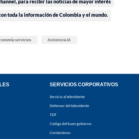
annel, para recibir las noticias de mayor interés
 con toda la información de Colombia y el mundo.
conomía servicios
Asistencia IA
LES
SERVICIOS CORPORATIVOS
Servicio al televidente
Defensor del televidente
TDT
Código del buen gobierno
Contáctenos