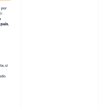
 por
i-
a
 país
,
e, si
todo