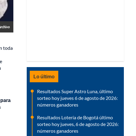
Archivo
n toda
e
u
Lo último
Resultados Super Astro Luna, último
sorteo hoy jueves 6 de agosto de 2026:
 para
números ganadores
s
Resultados Lotería de Bogotá último
sorteo hoy jueves, 6 de agosto de 2026:
números ganadores