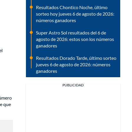
Resultados Chontico Noche, último
sorteo hoy jueves 6 de agosto de 2026:
números ganadores
Super Astro Sol resultados del 6 de
agosto de 2026: estos son los números
ganadores
el
Resultados Dorado Tarde, último sorteo
jueves 6 de agosto de 2026: números
ganadores
PUBLICIDAD
número
de que