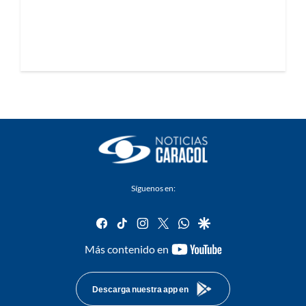
Síguenos en:
facebook
tiktok
instagram
twitter
whatsapp
google
youtube-
Más contenido en
footer
Descarga nuestra app en