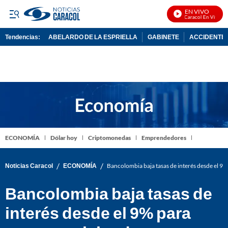
EN VIVO
Noticias Caracol En Vivo
Tendencias:
ABELARDO DE LA ESPRIELLA
GABINETE
ACCIDENTE 
PUBLICIDAD
ECONOMÍA
Dólar hoy
Criptomonedas
Emprendedores
/
/
Noticias Caracol
ECONOMÍA
Bancolombia baja tasas de interés desde el 9%
Bancolombia baja tasas de
interés desde el 9% para