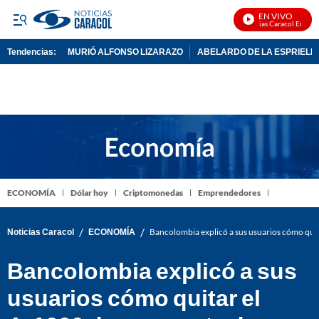
EN VIVO
Noticias Caracol En Vivo
Tendencias:
MURIÓ ALFONSO LIZARAZO
ABELARDO DE LA ESPRIELL
PUBLICIDAD
ECONOMÍA
Dólar hoy
Criptomonedas
Emprendedores
/
/
Noticias Caracol
ECONOMÍA
Bancolombia explicó a sus usuarios cómo quit
Bancolombia explicó a sus
usuarios cómo quitar el