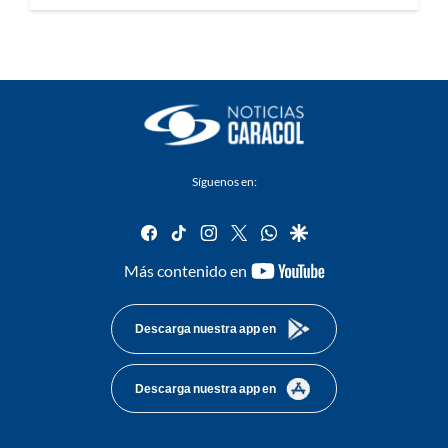
Síguenos en:
facebook
tiktok
instagram
twitter
whatsapp
google
youtube-
Más contenido en
footer
Descarga nuestra app en
Descarga nuestra app en