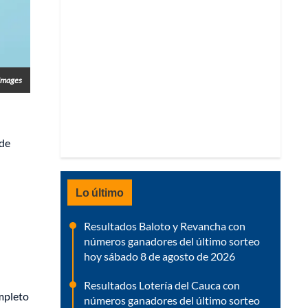
 Images
 de
Lo último
Resultados Baloto y Revancha con
números ganadores del último sorteo
hoy sábado 8 de agosto de 2026
Resultados Lotería del Cauca con
ompleto
números ganadores del último sorteo