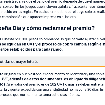
ión registrada, ya que el pago del premio depende de que el númer
l sorteo. En los juegos que incluyen quinta cifra, acertar ese núm
lecido en las reglas. En cualquier modalidad, el pago solo se reali
 la combinación que aparece impresa en el boleto.
beña Día y cómo reclamar el premio?
00 hasta $10.000 pesos colombianos, lo que permite ajustar el va
 se liquidan en UVT y el proceso de cobro cambia según el
isitos establecidos para cada rango.
 noticias de mayor interés
ete original en buen estado, el documento de identidad y una copia
 UVT, además de estos documentos, es obligatorio diligencia
dos.
Si el valor del premio es de 182 UVT o más, se deben entregar
ria vigente, expedida con una antigüedad no mayor a 30 días. En
a, proceso que normalmente toma ocho días hábiles.