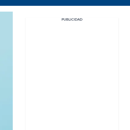
PUBLICIDAD
Facebook
X
Whatsapp
Copiar enlace
Telegram
LinkedIn