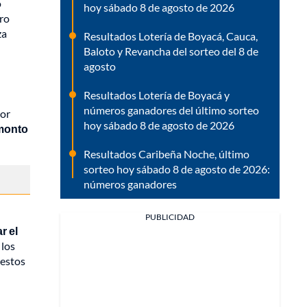
o
hoy sábado 8 de agosto de 2026
ero
za
Resultados Lotería de Boyacá, Cauca,
Baloto y Revancha del sorteo del 8 de
agosto
Resultados Lotería de Boyacá y
números ganadores del último sorteo
lor
hoy sábado 8 de agosto de 2026
 monto
Resultados Caribeña Noche, último
sorteo hoy sábado 8 de agosto de 2026:
números ganadores
PUBLICIDAD
r el
 los
 estos